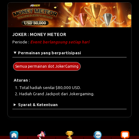
JOKER : MONEY METEOR
Periode :
Event berlangsung setiap hari
Permainan yang berpartisipasi
Semua permainan slot JokerGaming
Aturan :
Total hadiah senilai $80,000 USD.
Hadiah Grand Jackpot dari Jokergaming.
Syarat & Ketentuan