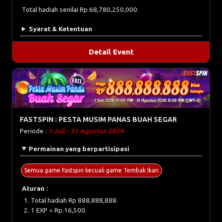
Total hadiah senilai Rp 68,780,250,000.
Syarat & Ketentuan
Detail Event
FASTSPIN : PESTA MUSIM PANAS BUAH SEGAR
Periode :
1 Juli - 31 Agustus 2026
Permainan yang berpartisipasi
Semua game Fastspin kecuali game Tembak Ikan
Aturan :
Total hadiah Rp 888,888,888.
1 EXP = Rp.16,500.