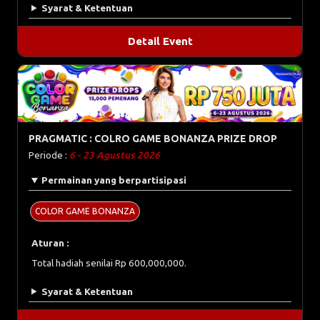
Syarat & Ketentuan
Detail Event
PRAGMATIC : COLRO GAME BONANZA PRIZE DROP
Periode :
6 - 23 Agustus 2026
Permainan yang berpartisipasi
COLOR GAME BONANZA
Aturan :
Total hadiah senilai Rp 600,000,000.
Syarat & Ketentuan