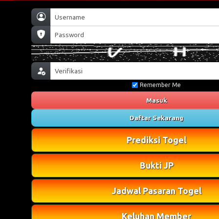
Remember Me
Masuk
Daftar Sekarang
Prediksi Togel
Bukti JP
Jadwal Pasaran Togel
Keluhan Member