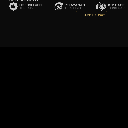
LAPOR PUSAT