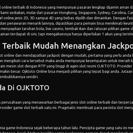
l online terbaik di Indonesia yang mempunyai pasaran lengkap dijamin aman 
h kami sediakan, mulai dari pasaran Hongkong, Singapore, Sydney, Carolina, C
nline jenis 2D, 3D sampai 4D yang bebas dipilih dan dimainkan. Dengan fasi
an penawaran menarik lainnya, dipastikan para pemain bisa menikmati keun
h menyiapkan taruhan bola, live casino, tembak ikan dan ratusan pilihan gam
mainan terdapat di sini, tapi mengaksesnya hanya diperlukan 1 akun yang terin
ne Terbaik Mudah Menangkan Jackp
slot online dan mendapatkan jackpot dengan mudah, pertama yang perlu and
ngan mengikuti cara tersebut maka anda mempunyai kesempatan untuk meraih k
in mesin slot dengan RTP yang tinggi di agen slot resmi OJKTOTO. Provider
kin besar. Ojktoto Online bisa menjadi pilihan yang tepat bagi anda. Jutaan
embuktikannya sendiri.
Ada Di OJKTOTO
h perusahaan yang menawarkan berbagai jenis slot online terbaik dan terpercay
ider game slot terbaik satu ini. Pragmatic membuat para pecinta slot menyu
ia game Indonesia sejak beberapa tahun lalu. Pencipta game yang satu ini me