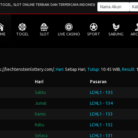
 SLOT ONLINE TERBAIK DAN TERPERCAYA INDONESIA DENGAN PROMO BONUS TANPA
ME
TOGEL
SLOT
LIVE CASINO
SPORT
SABUNG
ARC
s://liechtensteinlottery.com/
, Hari:
Setiap Hari
, Tutup:
10:45 WIB
, Result:
Hari
Pasaran
Sabtu
LCHL1 - 135
Jumat
LCHL1 - 134
Kamis
LCHL1 - 133
Rabu
LCHL1 - 132
Selasa
LCHL1 - 131