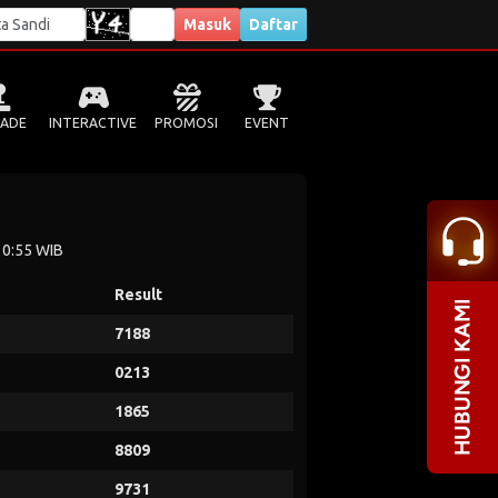
 BATAS DAN DISKON TOGEL TERBESAR.
SELAMAT DATANG DI OJKTOTO
Masuk
Daftar
ADE
INTERACTIVE
PROMOSI
EVENT
10:55 WIB
Result
7188
0213
1865
8809
9731