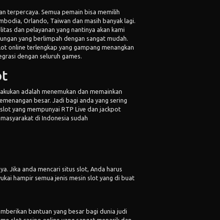
dan terpercaya. Semua pemain bisa memilih
ambodia, Orlando, Taiwan dan masih banyak lagi.
litas dan pelayanan yang nantinya akan kami
tungan yang berlimpah dengan sangat mudah.
e slot online terlengkap yang gampang menangkan
tegrasi dengan seluruh games.
ot
a lakukan adalah menemukan dan memainkan
emenangan besar. Jadi bagi anda yang sering
 slot yang mempunyai RTP Live dan jackpot
 masyarakat di Indonesia sudah
a. Jika anda mencari situs slot, Anda harus
kai hampir semua jenis mesin slot yang di buat
mberikan bantuan yang besar bagi dunia judi