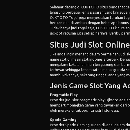
Selamat datang di
OJKTOTO
situs bandar toge
langsung berbagai jenis pasaran yang kini suda
OJKTOTO Togel juga menyediakan taruhan togel o
berikan dan ditambah dengan beberapa bonus d
Tidak hanya judi togel saja, OJKTOTO kini tela
jackpot ratusan juta setiap harinya. Beribu per
Situs Judi Slot Onli
Jika anda ingin menang dalam permainan judi 
game slot di mesin slot indonesia terbaik. De
mengalami kekalahan mari bergabung dan berma
terbesar sehingga kesempatan menang anda sema
membuktikannya, sekarang tinggal anda yang m
Jenis Game Slot Yang 
Pragmatic Play
Provider judi slot pragmatic play Ojktoto adala
mempertimbangkan game yang tawarkan dari prov
oleh mereka untuk pecinta judi Indonesia.
Spade Gaming
Provider Spade Gaming sudah dikenal dalam dun