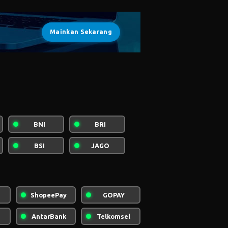
Mainkan Sekarang
BNI
BRI
BSI
JAGO
ShopeePay
GOPAY
AntarBank
Telkomsel