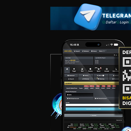
TELEGRA
Daftar
Login