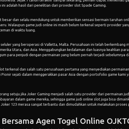
 indonesia. Sejak 7 tahun terakhir sampai sekarang, pemain dapat menikmati g
ini adalah hasil dari penelitian dari provider slot Spade Gaming.
at besar dan selalu mendukung untuk memberikan sensasi bermain taruhan o
ru. Walaupun game judi online ini masih belum terkenal seperti provider yang
teman di waktu luang.
eluler yang beroperasi di Valletta, Malta. Perusahaan ini telah berkembang 
Amerika Utara, dan Asia. Menggabungkan kedalaman dan luasnya keahlian para
 para penjudi dengan permainan yang belum pernah terjadi sebelumnya da
ot terkenal dan salah satu perusahaan pertama yang menyediakan permainan s
Pionir sejati dalam menggerakkan pasar Asia dengan portofolio game kami ya
orang setuju jika Joker Gaming menjadi salah satu provider dari permainan jud
bayaran dalam game mereka, sehingga game judi online slot juga bisa dimai
ot Joker 123 merasa sangat terbantu dan dimudahkan untuk melakukan prose
g Bersama Agen Togel Online OJK