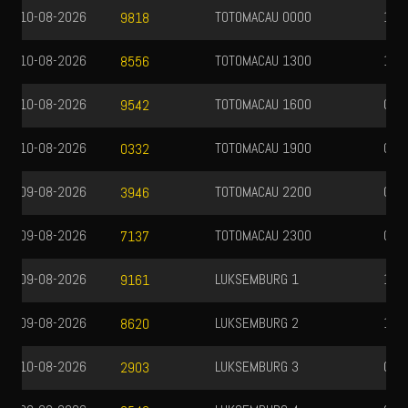
TOTOMACAU 0000
10-08-2026
7107
TOTOMACAU 1300
10-08-2026
2008
TOTOMACAU 1600
09-08-2026
0712
TOTOMACAU 1900
09-08-2026
9658
TOTOMACAU 2200
09-08-2026
3916
TOTOMACAU 2300
09-08-2026
8421
LUKSEMBURG 1
10-08-2026
9430
LUKSEMBURG 2
10-08-2026
5867
LUKSEMBURG 3
09-08-2026
1179