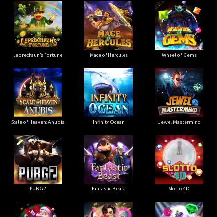
Leprechaun’s Fortune
Mace of Hercules
Wheel of Gems
Scale of Heaven: Anubis
Infinity Ocean
Jewel Mastermind
PUBG2
Fantastic Beast
Slotto 4D