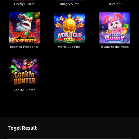
Firefly Hunter
Hungry Slime
Disco 777
Boom of Prosperity
World Cup Final
Bunny to the Moon
Cookie Hunter
Togel Result