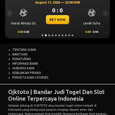
August 11, 2026 — 22:00 WIB
0 : 0
Previous
Next
BET NOW
Kairat Almaty (n)
Levski Sofia
0.00
0.82
0.00
-0.94
TENTANG KAMI
BANTUAN
PERATURAN
INFORMASI BANK
HUBUNGI KAMI
KEBIJAKAN PRIVASI
PERSETUJUAN COOKIES
Ojktoto | Bandar Judi Togel Dan Slot
Online Terpercaya Indonesia
Selamat datang di
OJKTOTO
situs bandar togel online terbaik di
Indonesia yang mempunyai pasaran lengkap dijamin aman dan
terpercaya. Semua pemain bisa memilih langsung berbagai jenis pasaran