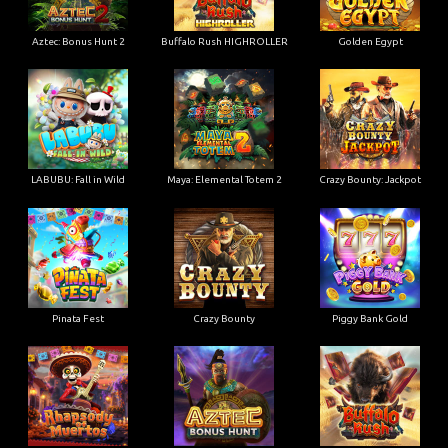
Aztec: Bonus Hunt 2
Buffalo Rush HIGHROLLER
Golden Egypt
LABUBU: Fall in Wild
Maya: Elemental Totem 2
Crazy Bounty: Jackpot
Pinata Fest
Crazy Bounty
Piggy Bank Gold