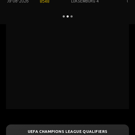
LUKSEMBURG 4
09-08-2026
9643
UEFA CHAMPIONS LEAGUE QUALIFIERS