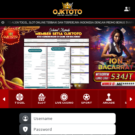
TO AGEN TOGEL, SLOT ONLINE TERBAIK DAN TERPERCAYA INDONESIA DENGAN PROMO BONUS TANPA BATAS 
TOGEL
SLOT
LIVE CASINO
SPORT
ARCADE
SABU