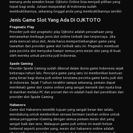
menang anda semakin besar. Ojktoto Online bisa menjadi pilihan yang
tepat bagi anda. Jutaan masyarakat di Indonesia sudah
membuktikannya, sekarang tinggal anda yang membuktikannya sendiri.
Jenis Game Slot Yang Ada Di OJKTOTO
Pragmatic Play
Provider judi slot pragmatic play Ojktoto adalah perusahaan yang
menawarkan berbagai jenis slot online terbaik dan terpercaya. Jika
anda mencari situs slot, Anda harus mempertimbangkan game yang
tawarkan dari provider game slot terbaik satu ini. Pragmatic membuat
para pecinta slot menyukai hampir semua jenis mesin slot yang di buat
oleh mereka untuk pecinta judi Indonesia.
Spade Gaming
Provider Spade Gaming sudah dikenal dalam dunia game Indonesia sejak
beberapa tahun lalu. Pencipta game yang satu ini memberikan bantuan
yang besar bagi dunia judi online terutama pecinta game kartu judi slot
di indonesia. Sejak 7 tahun terakhir sampai sekarang, pemain dapat
menikmati game slot casino online yang sangat menarik dan nyata bisa
di mainkan melalui PC dan ponsel dan ini adalah hasil dari penelitian dari
provider slot Spade Gaming.
Habanero
Game slot Habanero memiliki tujuan yang sangat besar dan selalu
mendukung untuk memberikan sensasi bermain taruhan online untuk
semua penggemar iGaming dengan semua pemain mesin slot yang
sangat baik dan seru. Walaupun game judi online ini masih belum
terkenal seperti provider yang, mesin slot habanero online adalah