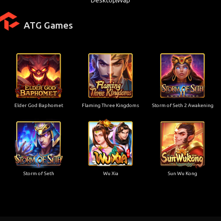
ATG Games
Elder God Baphomet
Flaming Three Kingdoms
Storm of Seth 2 Awakening
Storm of Seth
Wu Xia
Sun Wu Kong