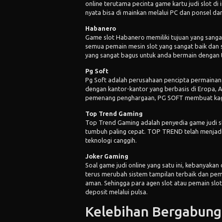
online terutama pecinta game kartu judi slot di
nyata bisa di mainkan melalui PC dan ponsel dan 
Habanero
Game slot Habanero memiliki tujuan yang sang
semua pemain mesin slot yang sangat baik dan se
yang sangat bagus untuk anda bermain dengan 
Pg Soft
Pg Soft adalah perusahaan pencipta permainan s
dengan kantor-kantor yang berbasis di Eropa, 
pemenang penghargaan, PG SOFT membuat kagum
Top Trend Gaming
Top Trend Gaming adalah penyedia game judi sl
tumbuh paling cepat. TOP TREND telah menjadi 
teknologi canggih.
Joker Gaming
Soal game judi online yang satu ini, kebanyakan 
terus merubah sistem tampilan terbaik dan pem
aman. Sehingga para agen slot atau pemain sl
deposit melalui pulsa.
Kelebihan Bergabun