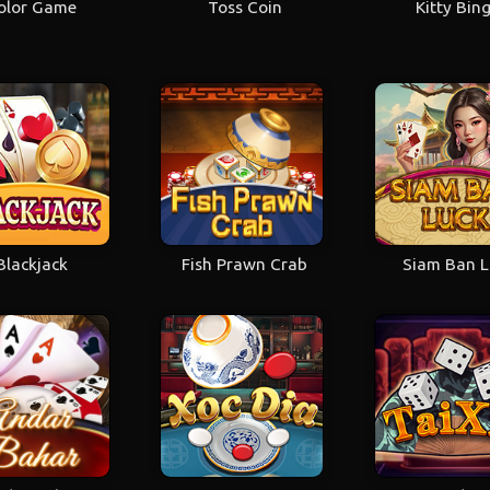
olor Game
Toss Coin
Kitty Bin
Blackjack
Fish Prawn Crab
Siam Ban L