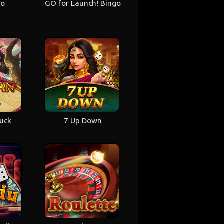
go
GO for Launch! Bingo
uck
7 Up Down