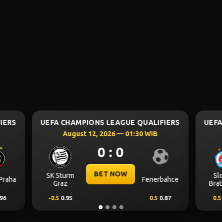
26
6/8/2026
6/8/2026
6/8/2026
7/8/2026
7
 MID
LIECHTENS EVE
KYNDERS MID
KYNDERS EVE
SYDNEY LOTTO
HONG
65
2959
5438
1242
7097
26
6/8/2026
7/8/2026
6/8/2026
6/8/2026
IERS
E-FOOTBALL F24 ELITE CLUB FRIENDLY
E-
August 7, 2026 — 11:00 WIB
0 : 0
BET NOW
Saint-
e-Atletico
e-Chelsea
oise
Madrid
e-E
1.00
0.00
0.61
0.00
-0.85
0.0