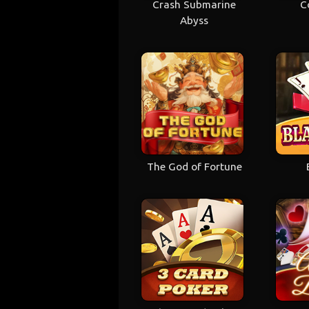
Crash Submarine
C
Abyss
The God of Fortune