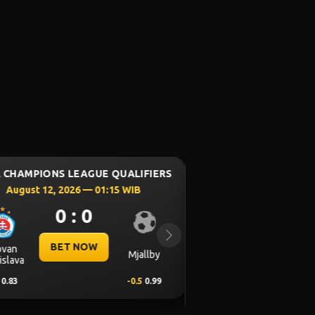
/8/2026
6/8/2026
6/8/2026
KONG LOTTO
1083
6/8/2026
FOOTBALL F24 INTERNATIONAL
FRIENDLY
August 7, 2026 — 11:00 WIB
0 : 0
Next
BET NOW
e-
ngland
Netherlands
0
-0.91
0.00
0.67