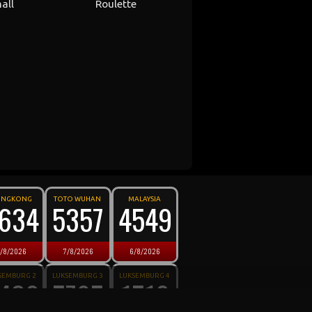
all
Roulette
ONGKONG
TOTO WUHAN
MALAYSIA
634
5357
4549
/8/2026
7/8/2026
6/8/2026
SEMBURG 2
LUKSEMBURG 3
LUKSEMBURG 4
432
5795
1512