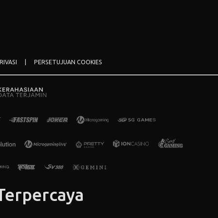
RIVASI
|
PERSETUJUAN COOKIES
 Terpercaya